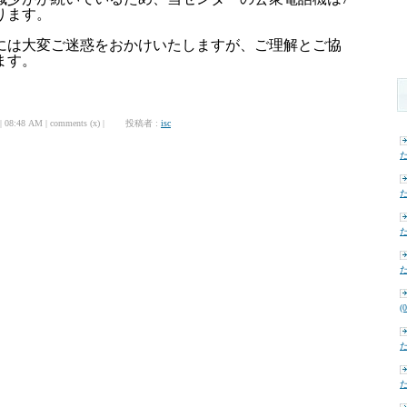
ります。
には大変ご迷惑をおかけいたしますが、ご理解とご協
ます。
| 08:48 AM | comments (x) | 投稿者 :
isc
た
た
た
た
(
た
た