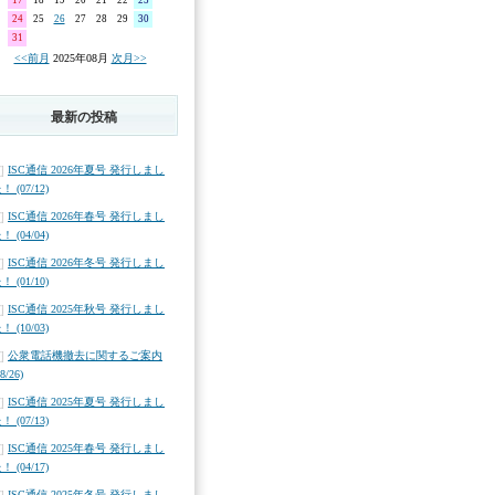
17
18
19
20
21
22
23
24
25
26
27
28
29
30
31
<<前月
2025年08月
次月>>
最新の投稿
ISC通信 2026年夏号 発行しまし
！ (07/12)
ISC通信 2026年春号 発行しまし
！ (04/04)
ISC通信 2026年冬号 発行しまし
！ (01/10)
ISC通信 2025年秋号 発行しまし
！ (10/03)
公衆電話機撤去に関するご案内
08/26)
ISC通信 2025年夏号 発行しまし
！ (07/13)
ISC通信 2025年春号 発行しまし
！ (04/17)
ISC通信 2025年冬号 発行しまし